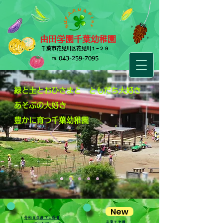
由田学園千葉幼稚園
​千葉市花見川区花見川１−２９
​℡
043-259-7095
​緑と土とおひさまと
ともだち大好き
あそぶの大好き
豊かに育つ千葉幼稚園
New
​令和８年度プレ保育
​子育て支援