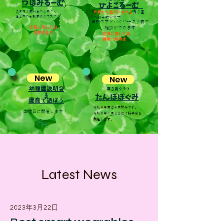
​つぼみるーむ
ひよこるーむ
翌年度入園対象のお子さん
０歳から遊びに来れる
月２回
​週２回の未就園児クラスです
の親子教室です
専門のアドバイザーに
子育て
定員に達した為
相談ができます
募集​停止中
定員に達した為
​募集一時停止
New
New
幼稚園説明会
満３歳クラス
&
​たんぽぽぐみ
園庭で遊ぼう
令和８年度は６月開始です。
​土曜日に開催します！
令和８年１月２２日に説明会を
開催します。
Latest News
2023年3月22日