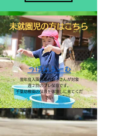
​未就園児の方はこちら
つぼみ​るーむ
​
翌年度入園対象のお子さんが対象
週２回のプレ保育です。
​千葉幼稚園の保育を体験しに来てくだ
さい