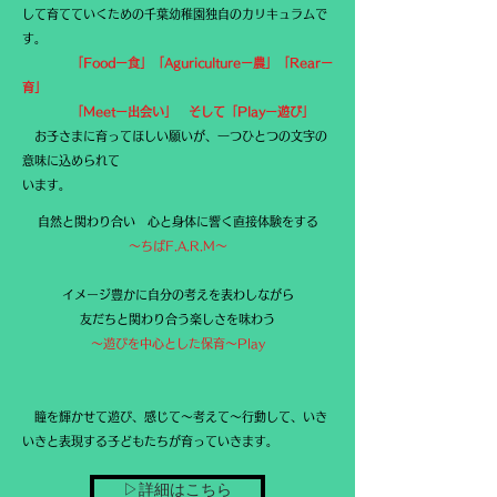
して育てていくための千葉幼稚園独自のカリキュラムで
す。
「Foodー食」「Aguricultureー農」「Rearー
育」
「Meetー出会い」
そして「Playー遊び」
お子さまに育ってほしい願いが、一つひとつの文字の
意味に込められて
います。
自然と関わり合い 心と身体に響く直接体験をする
〜ちばF.A.R.M〜
イメージ豊かに自分の考えを表わしながら
友だちと関わり合う楽しさを味わう
〜遊びを中心とした保育〜Play
瞳を輝かせて遊び、感じて〜考えて〜行動して、いき
いきと表現する子どもたちが育っていきます。
▷詳細はこちら