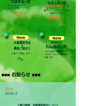
​つぼみるーむ
ひよこるーむ
翌年度入園対象のお子さん
０歳から遊びに来れる
月２回
​週２回の未就園児クラスです
の親子教室です
専門のアドバイザーに
子育て
定員に達した為
相談ができます
募集​停止中
定員に達した為
​募集一時停止
New
New
幼稚園説明会
満３歳クラス
&
​たんぽぽぐみ
園庭で遊ぼう
令和８年度は６月開始です。
​土曜日に開催します！
令和８年１月２２日に説明会を
開催します。
​■■
■
■■
■
お知らせ
NEW
​2026.5
​土曜日開催 幼稚園説明会について