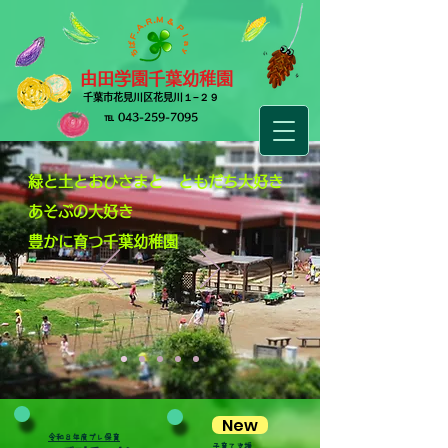
由田学園千葉幼稚園
​千葉市花見川区花見川１−２９
​℡
043-259-7095
​緑と土とおひさまと
ともだち大好き
あそぶの大好き
豊かに育つ千葉幼稚園
New
​令和８年度プレ保育
​子育て支援