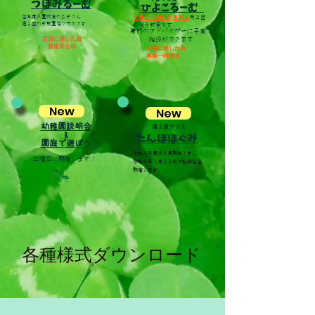
​つぼみるーむ
ひよこるーむ
翌年度入園対象のお子さん
０歳から遊びに来れる
月２回
​週２回の未就園児クラスです
の親子教室です
専門のアドバイザーに
子育て
定員に達した為
相談ができます
募集​停止中
定員に達した為
​募集一時停止
New
New
幼稚園説明会
満３歳クラス
&
​たんぽぽぐみ
園庭で遊ぼう
令和８年度は６月開始です。
​土曜日に開催します！
令和８年１月２２日に説明会を
開催します。
各種様式ダウンロード