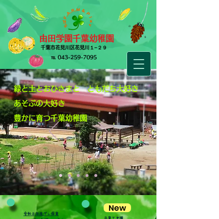
由田学園千葉幼稚園
​千葉市花見川区花見川１−２９
​℡
043-259-7095
​緑と土とおひさまと
ともだち大好き
あそぶの大好き
豊かに育つ千葉幼稚園
New
​令和８年度プレ保育
​子育て支援